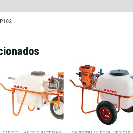
 P102
cionados