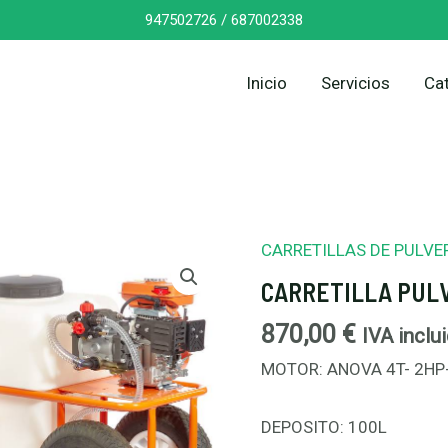
947502726 /
687002338
Inicio
Servicios
Ca
CARRETILLAS DE PULVE
CARRETILLA
PULVERIZADORA
CARRETILLA PUL
P102
870,00
€
IVA inclu
cantidad
MOTOR: ANOVA 4T- 2HP-
DEPOSITO: 100L