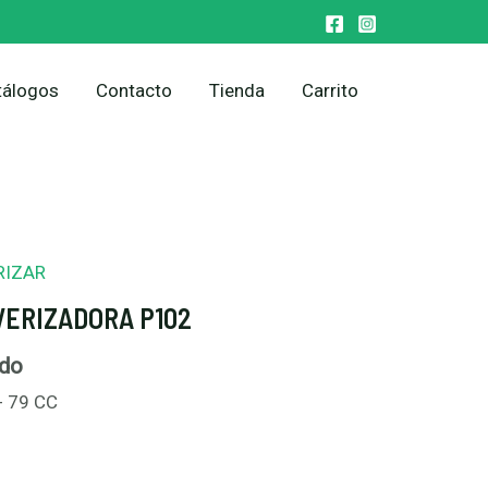
tálogos
Contacto
Tienda
Carrito
RIZAR
VERIZADORA P102
ido
 79 CC