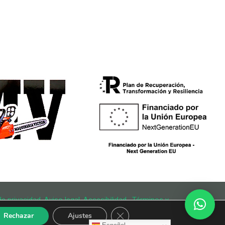
de privacidad
,
Aviso legal
,
Accesibilidad
,
Términos y
CERRAR EL BANNER DE 
condiciones
Rechazar
Ajustes