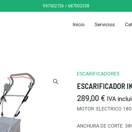
947502726 /
687002338
Inicio
Servicios
Ca
ESCARIFICADORES
ESCARIFICADOR
IKRA
ESCARIFICADOR I
ES1800
289,00
€
IVA inclu
cantidad
MOTOR: ELECTRICO 18
ANCHURA DE CORTE: 3