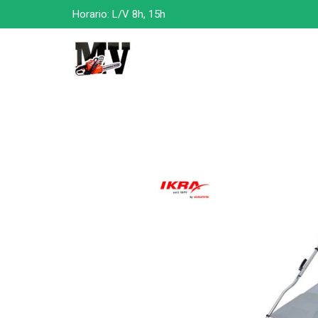
Ir
Horario: L/V 8h, 15h
al
contenido