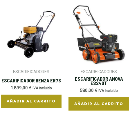
ESCARIFICADORES
ESCARIFICADORES
ESCARIFICADOR ANOVA
ESCARIFICADOR BENZA ER73
ES240T
1.899,00
€
IVA incluido
580,00
€
IVA incluido
AÑADIR AL CARRITO
AÑADIR AL CARRITO