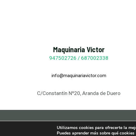
Maquinaria Víctor
947502726 /
687002338
info@maquinariavictor.com
C/Constantín Nº20, Aranda de Duero
Copyright © 2026| Desarrollado por
San-Cha Informá
Utilizamos cookies para ofrecerte la mej
Puedes aprender más sobre qué cookies u